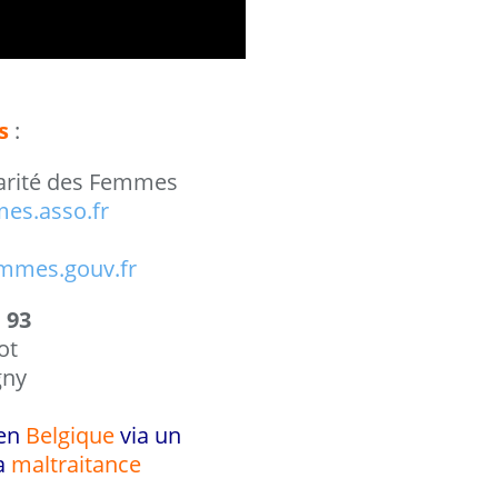
s
:
darité des Femmes
es.asso.fr
mmes.gouv.fr
 93
ot
gny
 en
Belgique
via un
la
maltraitance