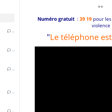
**
Numéro gratuit
:
39 19
pour les
violence
…
"
Le téléphone es
…
…
…
…