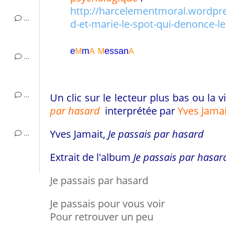
http://harcelementmoral.wordpr
…
d-et-marie-le-spot-qui-denonce-le
e
m
essa
n
M
A
M
A
…
…
Un clic sur le lecteur plus bas ou la 
par hasard
interprétée par
Yves Jamai
Yves Jamait,
Je passais par hasard
…
Extrait de l'album
Je passais par hasar
Je passais par hasard
Je passais pour vous voir
Pour retrouver un peu