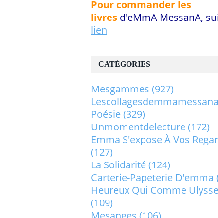
Pour commander les
livres
d'eMmA MessanA, sui
lien
CATÉGORIES
Mesgammes
(927)
Lescollagesdemmamessan
Poésie
(329)
Unmomentdelecture
(172)
Emma S'expose À Vos Rega
(127)
La Solidarité
(124)
Carterie-Papeterie D'emma
Heureux Qui Comme Ulysse.
(109)
Mesanges
(106)