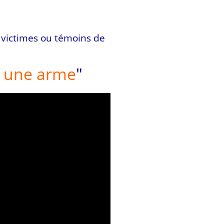
 victimes ou témoins de
t une arme
"