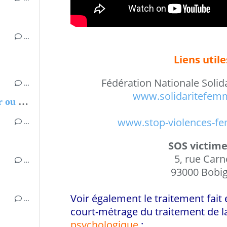
…
Liens utile
Fédération Nationale Soli
…
www.solidaritefemm
Chantal MARIE-ROSE, Partir ou rester - Les clés pour évoluer professionnellement sans regret
www.stop-violences-fe
…
SOS victime
5, rue Carn
…
93000 Bobi
Voir également le traitement fait
…
court-métrage du traitement de 
psychologique
: