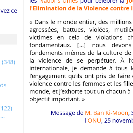
les
Nations Unies
pour célébrer la
Jo
l'Elimination de la Violence contr
vez ce
« Dans le monde entier, des millions
agressées, battues, violées, muti
victimes en cela de violations c
fondamentaux. [...] nous devon
fondements mêmes de la culture de 
la violence de se perpétuer. À l’
a
(348)
internationale, je demande à tous 
l’engagement qu’ils ont pris de faire
violence contre les femmes et les fill
rds
monde, et j’exhorte tout un chacun à s
objectif important. »
(122)
Message de
M. Ban Ki-Moon
,
..
l'
ONU
, 25 novem