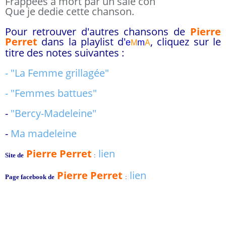
Frappées à mort par un sale con
Que je dedie cette chanson.
Pour retrouver d'autres chansons de
Pierre
Perret
dans la playlist d
'
, cliquez sur le
e
m
M
A
titre des notes suivantes :
- "La Femme grillagée"
- "Femmes battues"
-
"Bercy-Madeleine"
-
Ma madeleine
Pierre Perret
lien
Site de
:
Pierre Perret
lien
Page facebook de
: