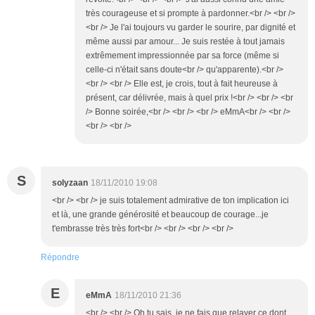
très courageuse et si prompte à pardonner.<br /> <br />
<br /> Je l'ai toujours vu garder le sourire, par dignité et
même aussi par amour... Je suis restée à tout jamais
extrêmement impressionnée par sa force (même si
celle-ci n'était sans doute<br /> qu'apparente).<br />
<br /> <br /> Elle est, je crois, tout à fait heureuse à
présent, car délivrée, mais à quel prix !<br /> <br /> <br
/> Bonne soirée,<br /> <br /> <br /> eMmA<br /> <br />
<br /> <br />
S
solyzaan
18/11/2010 19:08
<br /> <br /> je suis totalement admirative de ton implication ici
et là, une grande générosité et beaucoup de courage...je
t'embrasse très très fort<br /> <br /> <br /> <br />
Répondre
E
eMmA
18/11/2010 21:36
<br /> <br /> Oh tu sais, je ne fais que relayer ce dont