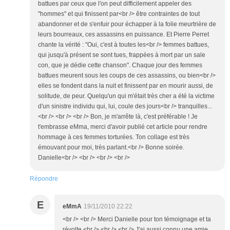
battues par ceux que l'on peut difficilement appeler des
"hommes" et qui finissent par<br /> être contraintes de tout
abandonner et de s'enfuir pour échapper à la folie meurtrière de
leurs bourreaux, ces assassins en puissance. Et Pierre Perret
chante la vérité : "Oui, c'est à toutes les<br /> femmes battues,
qui jusqu'à présent se sont tues, frappées à mort par un sale
con, que je dédie cette chanson". Chaque jour des femmes
battues meurent sous les coups de ces assassins, ou bien<br />
elles se fondent dans la nuit et finissent par en mourir aussi, de
solitude, de peur. Quelqu'un qui m'était très cher a été la victime
d'un sinistre individu qui, lui, coule des jours<br /> tranquilles...
<br /> <br /> <br /> Bon, je m'arrête là, c'est préférable ! Je
t'embrasse eMma, merci d'avoir publié cet article pour rendre
hommage à ces femmes torturées. Ton collage est très
émouvant pour moi, très parlant.<br /> Bonne soirée.
Danielle<br /> <br /> <br /> <br />
Répondre
E
eMmA
19/11/2010 22:22
<br /> <br /> Merci Danielle pour ton témoignage et ta
révolte.<br /> <br /> <br /> J'ai aussi connu une amie