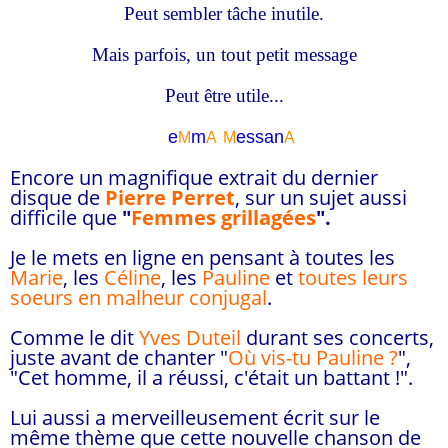
Peut sembler tâche inutile.
Mais parfois, un tout petit message
Peut être utile...
e
m
essa
n
M
A
M
A
Encore un magnifique extrait du dernier
disque de
Pierre Perret
, sur un sujet aussi
difficile que
"
Femmes grillagées
".
Je le mets en ligne en pensant à toutes les
Marie
, les
Céline
, les
Pauline
et
toutes leurs
soeurs en malheur conjugal
.
Comme le dit
Yves Duteil
durant ses concerts,
juste avant de chanter "
Où vis-tu Pauline ?
",
"Cet homme, il a réussi, c'était un battant !".
Lui aussi a merveilleusement écrit sur le
même thème que cette nouvelle chanson de