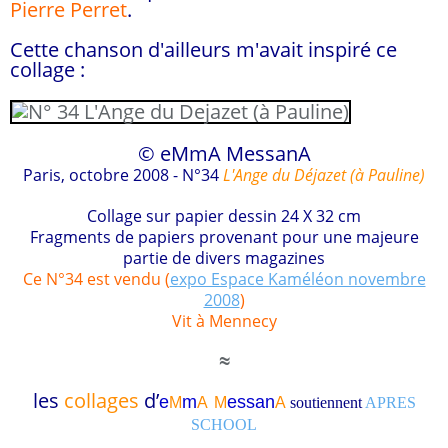
Pierre Perret
.
Cette chanson d'ailleurs m'avait inspiré ce
collage :
© eMmA MessanA
Paris, octobre 2008 - N°34
L'Ange du Déjazet (à Pauline)
Collage sur papier dessin 24 X 32 cm
Fragments de papiers provenant pour une majeure
partie de divers magazines
Ce N°34 est vendu (
expo Espace Kaméléon novembre
2008
)
Vit à Mennecy
≈
les
collages
d’
e
m
essa
n
M
A
M
A
soutiennent
APRES
SCHOOL