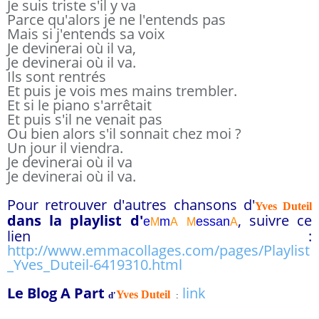
Je suis triste s'il y va
Parce qu'alors je ne l'entends pas
Mais si j'entends sa voix
Je devinerai où il va,
Je devinerai où il va.
Ils sont rentrés
Et puis je vois mes mains trembler.
Et si le piano s'arrêtait
Et puis s'il ne venait pas
Ou bien alors s'il sonnait chez moi ?
Un jour il viendra.
Je devinerai où il va
Je devinerai où il va.
Pour retrouver d'autres chansons d'
Yves Duteil
dans la playlist d
'
, suivre ce
e
m
essa
n
M
A
M
A
lien :
http://www.emmacollages.com/pages/Playlist
_Yves_Duteil-6419310.html
Le Blog A Part
link
Yves Duteil
d'
: