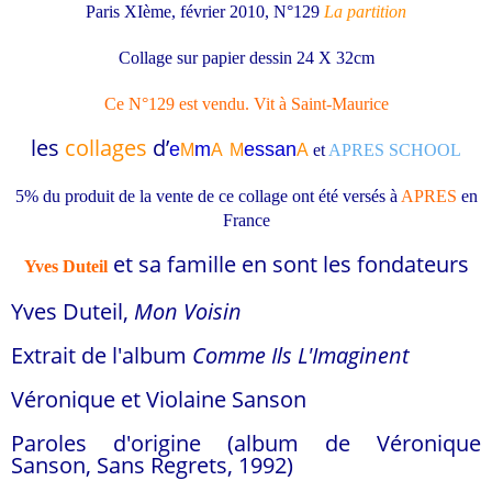
Paris XIème, février 2010, N°129
La partition
Collage sur papier dessin 24 X 32cm
Ce N°129 est vendu. Vit à Saint-Maurice
les
collages
d’
e
m
essa
n
M
A
M
A
et
APRES SCHOOL
5% du produit de la vente de ce collage ont été versés à
APRES
en
France
et sa famille en sont les fondateurs
Yves Duteil
Yves Duteil,
Mon Voisin
Extrait de l'album
Comme Ils L'Imaginent
Véronique et Violaine Sanson
Paroles d'origine (album de Véronique
Sanson, Sans Regrets, 1992)