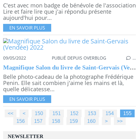
C'est avec mon badge de bénévole de l'association
Lire et faire lire que j'ai répondu présente
aujourd'hui pour...
EN SAVOIR PLUS
09/05/2022
PUBLIÉ DEPUIS OVERBLOG
…
Magnifique Salon du livre de Saint-Gervais (Vendée) 2022
Belle photo-cadeau de la photographe Frédérique
Penin. Elle sait combien j'aime les mains et là,
quelle délicatesse...
EN SAVOIR PLUS
<<
<
100
110
120
130
140
150
151
152
153
154
155
156
157
158
159
160
170
180
190
200
300
400
500
>
>>
NEWSLETTER