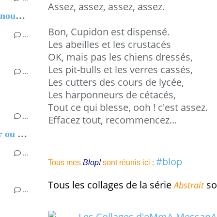
Assez, assez, assez, assez.
Panthéonisation du couple Manouchian
Bon, Cupidon est dispensé.
…
Les abeilles et les crustacés
OK, mais pas les chiens dressés,
Les pit-bulls et les verres cassés,
…
Les cutters des cours de lycée,
Les harponneurs de cétacés,
Tout ce qui blesse, ooh ! c'est assez.
…
Effacez tout, recommencez...
Chantal MARIE-ROSE, Partir ou rester - Les clés pour évoluer professionnellement sans regret
…
#blop
Tous mes
Blop!
sont réunis ici :
Tous les collages de la série
so
Abstrait
…