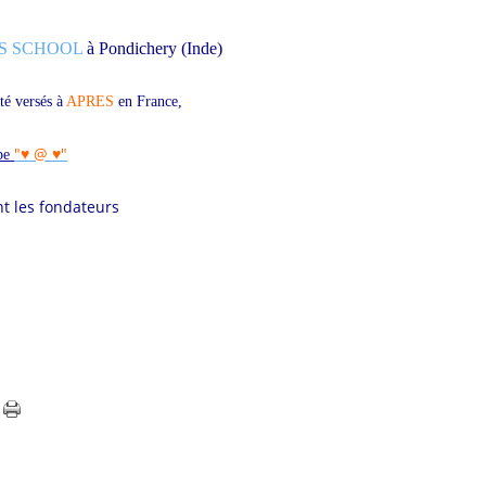
S SCHOOL
à Pondichery (Inde)
té versés à
APRES
en France
,
"
♥ @ ♥
"
pe
nt les fondateurs