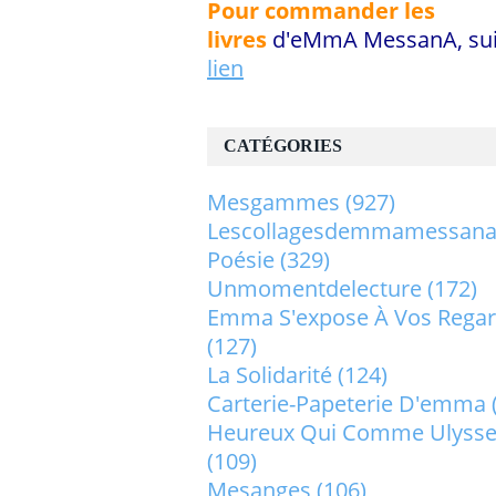
Pour commander les
livres
d'eMmA MessanA, sui
lien
CATÉGORIES
Mesgammes
(927)
Lescollagesdemmamessan
Poésie
(329)
Unmomentdelecture
(172)
Emma S'expose À Vos Rega
(127)
La Solidarité
(124)
Carterie-Papeterie D'emma
Heureux Qui Comme Ulysse.
(109)
Mesanges
(106)