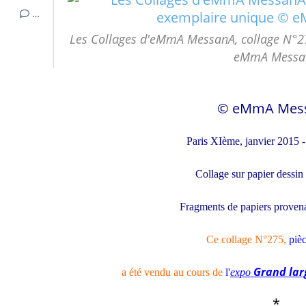
…
Les Collages d'eMmA MessanA, collage N°27
eMmA Messa
© eMmA Mes
Paris XIème, janvier 2015 
Collage sur papier dessi
Fragments de papiers proven
Ce collage N°275
,
piè
Grand la
a été vendu
au cours
de
l'
expo
*