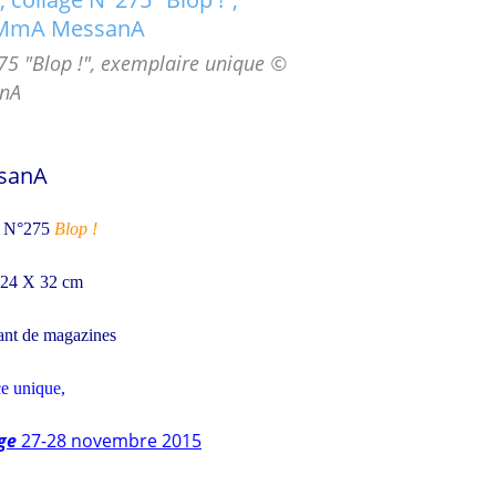
5 "Blop !", exemplaire unique ©
nA
sanA
- N°275
Blop !
n 24 X 32 cm
ant de magazines
ce unique
,
rge
27-28 novembre 2015