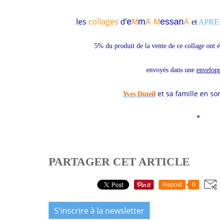
les
collages
d’
e
m
essa
n
M
A
M
A
et
APRE
5% du produit de la vente de ce collage ont é
envoyés dans une
envelop
et sa famille en
so
Yves Duteil
*
PARTAGER CET ARTICLE
Repost
0
S'inscrire à la newsletter