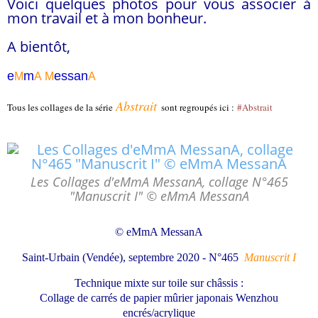
Voici quelques photos pour vous associer à
mon travail et à mon bonheur.
A bientôt,
e
m
essa
n
M
A
M
A
Abstrait
Tous les collages de la série
sont regroupés ici :
#Abstrait
Les Collages d'eMmA MessanA, collage N°465
"Manuscrit I" © eMmA MessanA
© eMmA MessanA
Saint-Urbain (Vendée), septembre 2020 - N°465
Manuscrit I
Technique mixte sur toile sur châssis :
Collage de carrés de papier mûrier japonais Wenzhou
encrés/acrylique