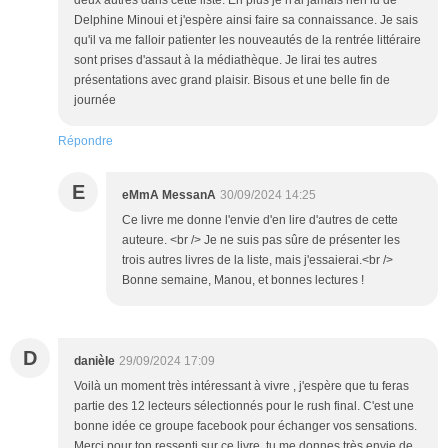
deux autres dans cette liste. En plus je n'ai jamais rien lu de
Delphine Minoui et j'espère ainsi faire sa connaissance. Je sais
qu'il va me falloir patienter les nouveautés de la rentrée littéraire
sont prises d'assaut à la médiathèque. Je lirai tes autres
présentations avec grand plaisir. Bisous et une belle fin de
journée
Répondre
E
eMmA MessanA
30/09/2024 14:25
Ce livre me donne l'envie d'en lire d'autres de cette
auteure. <br /> Je ne suis pas sûre de présenter les
trois autres livres de la liste, mais j'essaierai.<br />
Bonne semaine, Manou, et bonnes lectures !
D
danièle
29/09/2024 17:09
Voilà un moment très intéressant à vivre , j'espère que tu feras
partie des 12 lecteurs sélectionnés pour le rush final. C'est une
bonne idée ce groupe facebook pour échanger vos sensations.
Merci pour ton ressenti sur ce livre, tu me donnes très envie de