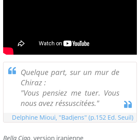
Quelque part, sur un mur de
Chiraz :
"Vous pensiez me tuer. Vous
nous avez réssuscitées."
Delphine Mioui, "Badjens" (p.152 Ed. Seuil)
Bella Ciao
, version iranienne