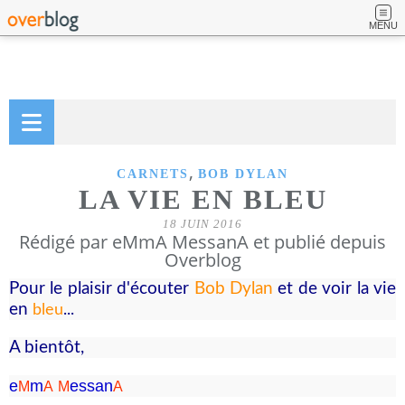
MENU
,
CARNETS
BOB DYLAN
LA VIE EN BLEU
18 JUIN 2016
Rédigé par eMmA MessanA et publié depuis
Overblog
Pour le plaisir d'écouter
Bob Dylan
et de voir la vie
en
bleu
...
A bientôt,
e
m
essa
n
M
A
M
A