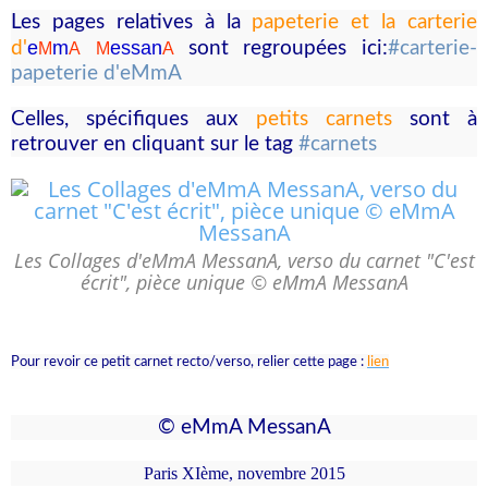
Les pages relatives à la
papeterie et la carterie
e
m
essa
n
d'
sont regroupées ici:
#carterie-
M
A
M
A
papeterie d'eMmA
Celles, spécifiques aux
petits carnets
sont à
retrouver en cliquant sur le tag
#carnets
Les Collages d'eMmA MessanA, verso du carnet "C'est
écrit", pièce unique © eMmA MessanA
Pour revoir ce petit carnet recto/verso, relier cette page :
lien
© eMmA MessanA
Paris XIème, novembre 2015