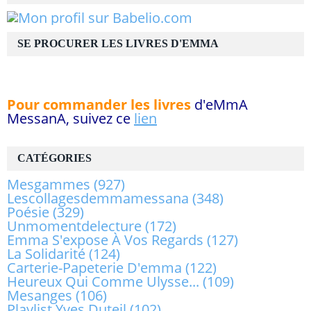
SE PROCURER LES LIVRES D'EMMA
Pour commander les livres
d'eMmA
MessanA, suivez ce
lien
CATÉGORIES
Mesgammes
(927)
Lescollagesdemmamessana
(348)
Poésie
(329)
Unmomentdelecture
(172)
Emma S'expose À Vos Regards
(127)
La Solidarité
(124)
Carterie-Papeterie D'emma
(122)
Heureux Qui Comme Ulysse...
(109)
Mesanges
(106)
Playlist Yves Duteil
(102)