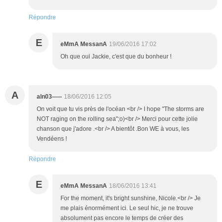
Répondre
E
eMmA MessanA
19/06/2016 17:02
Oh que oui Jackie, c'est que du bonheur !
A
aln03-----
18/06/2016 12:05
On voit que tu vis près de l'océan <br /> I hope "The storms are
NOT raging on the rolling sea";o)<br /> Merci pour cette jolie
chanson que j'adore .<br /> A bientôt .Bon WE à vous, les
Vendéens !
Répondre
E
eMmA MessanA
18/06/2016 13:41
For the moment, it's bright sunshine, Nicole.<br /> Je
me plais énormément ici. Le seul hic, je ne trouve
absolument pas encore le temps de créer des