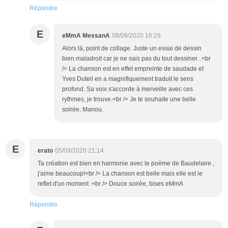
Répondre
E
eMmA MessanA
08/09/2020 16:29
Alors là, point de collage. Juste un essai de dessin
bien maladroit car je ne sais pas du tout dessiner...<br
/> La chanson est en effet empreinte de saudade et
Yves Duteil en a magnifiquement traduit le sens
profond. Sa voix s'accorde à merveille avec ces
rythmes, je trouve.<br /> Je te souhaite une belle
soirée, Manou.
E
erato
05/09/2020 21:14
Ta création est bien en harmonie avec le poème de Baudelaire ,
j'aime beaucoup!<br /> La chanson est belle mais elle est le
reflet d'un moment .<br /> Douce soirée, bises eMmA
Répondre