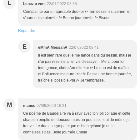
L
Lenez o vent
22/07/2022 08:36
Complainte par un agréable duo<br /> Ton dessin est aérien, et
s'harmonise bien<br /> Bonne journée<br /> Bisous
Répondre
E
eMmA MessanA
22/07/2022 08:41
Il est bien rare que je me lance dans du dessin, mais je
n'ai pas réseisté à l'envie d'essayer... Merci pour ton
indulgence, chère Armelle.<br /> Le duo est de maître
et l'influence majeure !<br /> Passe une bonne journée,
fraîche si possible.<br /> Je t'embrasse.
M
manou
07/09/2020 16:21
Ce poème de Baudelaire va à ravir avec ton joli collage et cette
chanson emplie de douceur mais un peu triste tout de même je
trouve. Le duo est sympathique et bien rythmé je ne le
connaissais pas. Belle journée Emma