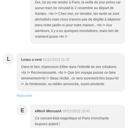
Oui, j'ai pu me rendre à Paris, la veille du jour prévu car
aucun train ne circulait le 2 novembre au départ de
Nantes...<br /> Chez moi, en Vendée, les vents se sont
déchaînés mais nous n'avons pas de dégâts à déplorer
dans notre jardin ni pour notre maison...<br /> Aux
alentours, il y a eu quelques inondations, mais rien de
vraiment grave.<br />
L
Lenez o vent
01/11/2023 11:31
Dans le lien, impression d'être dans l'intimité de ses créations.
<br /> Reconnaissante, <br /> Que ton voyage puisse ce faire
sereinement<br /> Beau récital , ce sera surement très beau<br
/> Je t'embrasse, vu météo annoncée, soyez prudents
Répondre
E
eMmA MessanA
06/11/2023 15:43
Ce concert était magnifique et Paris m'enchante
toujours autant !