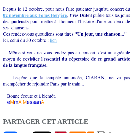
Depuis le 12 octobre, pour nous faire patienter jusqu'au concert du
02 novembre aux Folies Bergère
Yves Duteil
,
publie tous les jours
podcasts
des
pour mettre à l'honneur l'histoire d'une ou deux de
ses chansons.
"Un jour, une chanson..."
Ces rendez-vous quotidiens sont titrés
Ici, celui du 30 octobre :
lien
Même si vous ne vous rendez pas au concert, c'est un agréable
revisiter l'essentiel du répertoire de ce grand artiste
moyen de
de la langue française.
J'espère que la tempête annoncée, CIARAN, ne va pas
m'empêcher de rejoindre Paris par le train...
Bonne écoute et à bientôt.
e
m
essa
n
M
A
M
A
PARTAGER CET ARTICLE