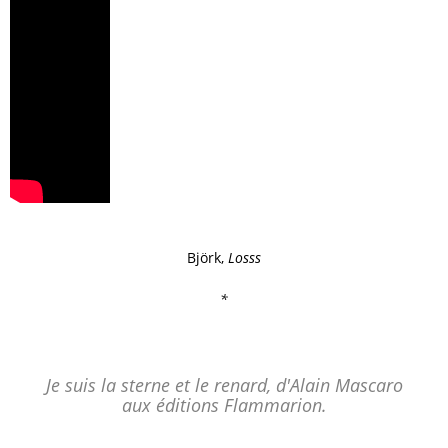
Björk,
Losss
*
Je suis la sterne et le renard, d'Alain Mascaro
aux éditions Flammarion.