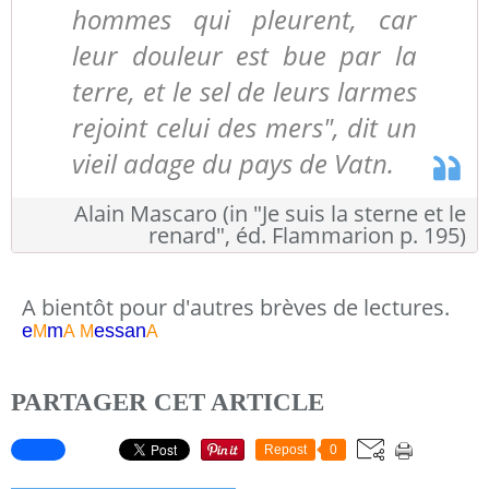
hommes qui pleurent, car
leur douleur est bue par la
terre, et le sel de leurs larmes
rejoint celui des mers", dit un
vieil adage du pays de Vatn.
Alain Mascaro (in "Je suis la sterne et le
renard", éd. Flammarion p. 195)
A bientôt pour d'autres brèves de lectures.
e
m
essa
n
M
A
M
A
PARTAGER CET ARTICLE
Repost
0