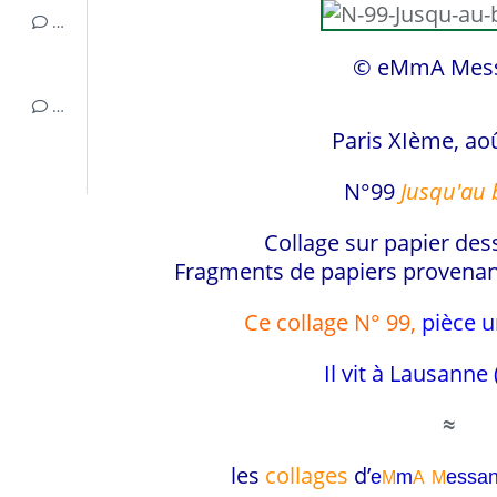
…
© eMmA Mes
…
Paris XIème, ao
N°99
Jusqu'au b
Collage sur papier des
Fragments de papiers provenan
Ce collage N° 99,
pièce 
Il vit à Lausanne 
≈
les
collages
d’
e
m
essa
M
A
M