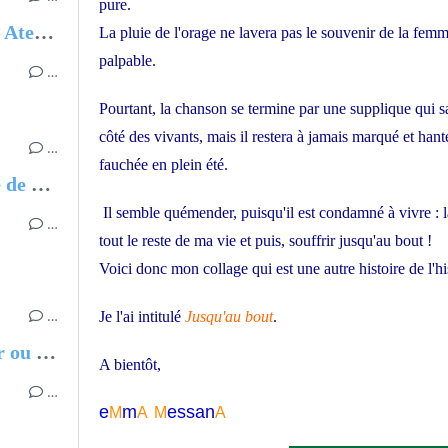
pure.
Expos - Parcours - Dédicaces - Ateliers
La pluie de l'orage ne lavera pas le souvenir de la fem
palpable.
…
Pourtant, la chanson se termine par une supplique qui sa
côté des vivants, mais il restera à jamais marqué et hant
…
fauchée en plein été.
Enquête à Cittanova, Province de Reggio de Calabre
Il semble quémender, puisqu'il est condamné à vivre : l
…
tout le reste de ma vie et puis, souffrir jusqu'au bout !
Voici donc mon collage qui est une autre histoire de l'h
…
Je l'ai intitulé
Jusqu'au bout
.
Chantal MARIE-ROSE, Partir ou rester - Les clés pour évoluer professionnellement sans regret
A bientôt,
…
e
m
essa
n
M
A
M
A