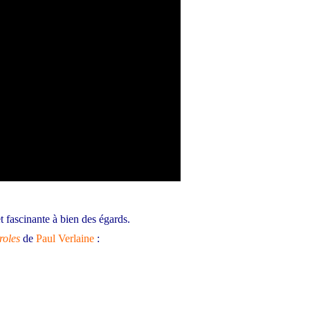
t fascinante à bien des égards.
roles
de
Paul Verlaine
: