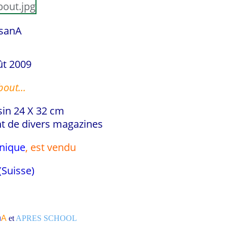
sanA
ût 2009
out...
sin 24 X 32 cm
t de divers magazines
unique
, est vendu
(Suisse)
n
A
et
APRES SCHOOL