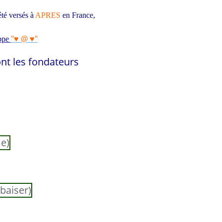
été versés à
APRES
en France
,
"
♥ @ ♥
"
ppe
nt les f
ondateurs