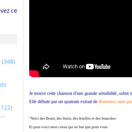
vez ce
a
(348)
rds
Je trouve cette chanson d'une grande sensibilité, sobre e
Elle débute par un quatrain extrait de
Romance sans pa
(122)
..
"Voici des fleurs, des fruits, des feuilles et des branches
Et puis voici mon coeur qui ne bat que pour vous