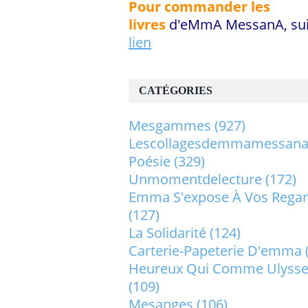
Pour commander les
livres
d'eMmA MessanA, sui
lien
CATÉGORIES
Mesgammes
(927)
Lescollagesdemmamessan
Poésie
(329)
Unmomentdelecture
(172)
Emma S'expose À Vos Rega
(127)
La Solidarité
(124)
Carterie-Papeterie D'emma
Heureux Qui Comme Ulysse.
(109)
Mesanges
(106)