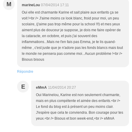
M
marineLou
07/04/2014 17:11
Oui elle est charmante Karine et sait plaire aux enfants ça se
voit !<br /> J'aime moins ce look blanc, froid pour moi, un peu
scolaire, (j'aime pas trop même pour la school !!!) et mes yeux
aiment plus de douceur je suppose, je dois me faire opérer de
la cataracte, en octobre, et puis j'ai souvent des
inflammations...Mais ne t'en fais pas Emma, je te lis quand-
même , c'est juste que je n'adore pas les fonds blancs mais tout
le monde ne pensera pas comme moi...Aucun problème !<br />
Bisous bisous
Répondre
E
eMmA
11/04/2014 20:27
Oui Marinelou, Karine est non seulement charmante,
mais en plus compétente et aimée des enfants.<br />
Le fond du blog est à présent un peu moins clair.
J'espère que cela te conviendra. Bon courage pour tes
yeux.<br /> Bisous et bon week-end,<br /> eMmA