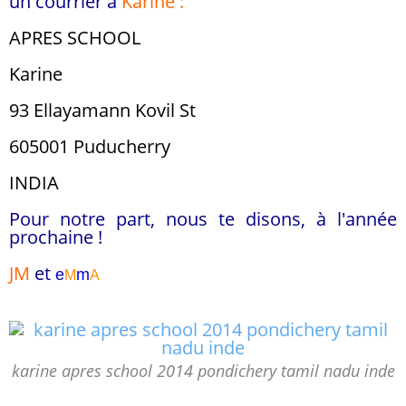
un courrier à
Karine :
APRES SCHOOL
Karine
93 Ellayamann Kovil St
605001 Puducherry
INDIA
Pour notre part, nous te disons, à l'année
prochaine !
JM
et
e
m
M
A
karine apres school 2014 pondichery tamil nadu inde