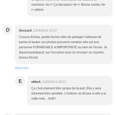
réactions.<br /> Ça fait plaisir.<br /> Bonne soirée,<br
/> eMmA
D
Dessard
11/04/2014 10:47
Coucou Emma, quelle bonne idée de partager l'adresse de
karine et toutes ces photos prouvent combien elle est une
personne FORMIDABLE et IMPORTANTE au sein de l'école. Je
&quot;saute&quot; sur l'occasion pour lui envoyer un courrier,
bisous.Nicole
Répondre
E
eMmA
11/04/2014 20:22
Ça c'est vraiment très sympa de ta part. Elle y sera
sûrement très sensible. L'histoire ne dit pas si elle a lu
cette note... Sniff !