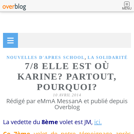
MENU
,
NOUVELLES D'APRES SCHOOL
LA SOLIDARITÉ
7/8 ELLE EST OÙ
KARINE? PARTOUT,
POURQUOI?
10 AVRIL 2014
Rédigé par eMmA MessanA et publié depuis
Overblog
La vedette du
8ème
volet est JM,
ici.
Ce 7ème
volet de notre témoignage après