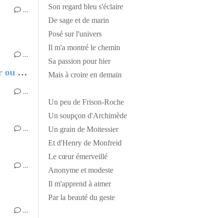
Son regard bleu s'éclaire
…
De sage et de marin
Posé sur l'univers
Il m'a montré le chemin
…
Sa passion pour hier
Chantal MARIE-ROSE, Partir ou rester - Les clés pour évoluer professionnellement sans regret
Mais à croire en demain
…
Un peu de Frison-Roche
Un soupçon d'Archimède
…
Un grain de Moitessier
Et d'Henry de Monfreid
Le cœur émerveillé
…
Anonyme et modeste
Il m'apprend à aimer
Par la beauté du geste
…