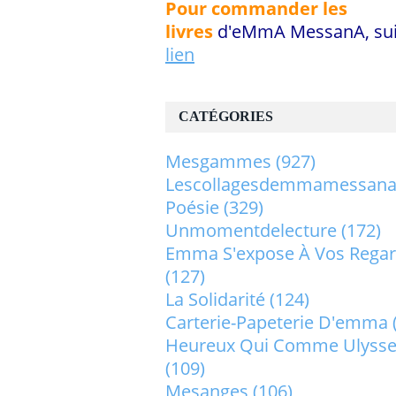
Pour commander les
livres
d'eMmA MessanA, sui
lien
CATÉGORIES
Mesgammes
(927)
Lescollagesdemmamessan
Poésie
(329)
Unmomentdelecture
(172)
Emma S'expose À Vos Rega
(127)
La Solidarité
(124)
Carterie-Papeterie D'emma
Heureux Qui Comme Ulysse.
(109)
Mesanges
(106)