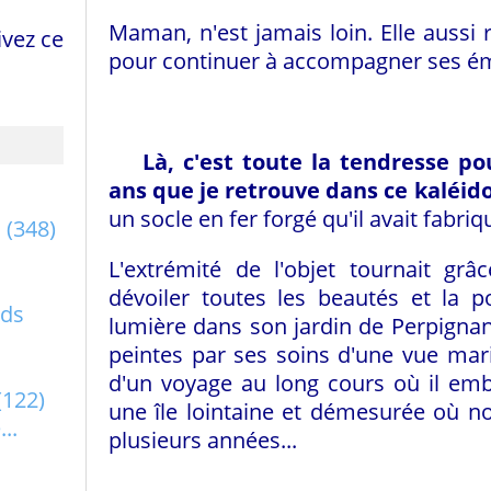
Maman, n'est jamais loin. Elle aussi r
vez ce
pour continuer à accompagner ses ém
Là, c'est toute la tendresse po
ans que je retrouve dans ce kaléid
un socle en fer forgé qu'il avait fabri
a
(348)
L'extrémité de l'objet tournait gr
dévoiler toutes les beautés et la p
rds
lumière dans son jardin de Perpignan
peintes par ses soins d'une vue mar
d'un voyage au long cours où il emb
(122)
une île lointaine et démesurée où n
..
plusieurs années...