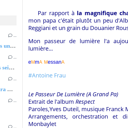
Par rapport à
la magnifique ch
mon papa c'était plutôt un peu d'Alb
Reggiani et un grain du Douanier Rous
…
Mon passeur de lumière l'a aujourd
Pierre Barouh, On n'arrête pas une chanson, Benjamin Barouh
lumière...
…
e
m
essa
n
M
A
M
A
Fanny M. et Olivier Salon, Les seize portes
#Antoine Frau
…
De La Lune A Ton Balcon, Laura Gagné
Le Passeur De Lumière (A Grand Pa)
…
Extrait de l'album
Respect
Paroles,Yves Duteil, musique Franck
Arrangements, orchestration et di
Monbaylet
…