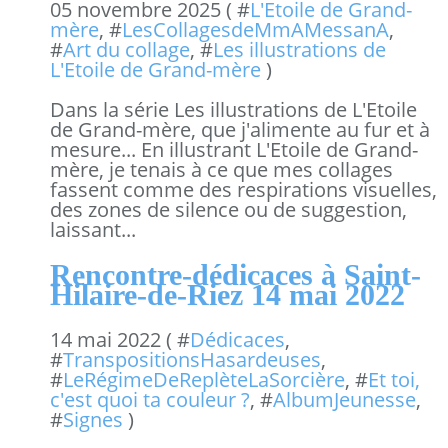
05 novembre 2025 ( #
L'Etoile de Grand-
mère
, #
LesCollagesdeMmAMessanA
,
#
Art du collage
, #
Les illustrations de
L'Etoile de Grand-mère
)
Dans la série Les illustrations de L'Etoile
de Grand-mère, que j'alimente au fur et à
mesure... En illustrant L'Etoile de Grand-
mère, je tenais à ce que mes collages
fassent comme des respirations visuelles,
des zones de silence ou de suggestion,
laissant...
Rencontre-dédicaces à Saint-
Hilaire-de-Riez 14 mai 2022
14 mai 2022 ( #
Dédicaces
,
#
TranspositionsHasardeuses
,
#
LeRégimeDeReplèteLaSorcière
, #
Et toi,
c'est quoi ta couleur ?
, #
AlbumJeunesse
,
#
Signes
)