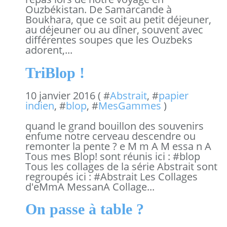
Ouzbékistan. De Samarcande à
Boukhara, que ce soit au petit déjeuner,
au déjeuner ou au dîner, souvent avec
différentes soupes que les Ouzbeks
adorent,...
TriBlop !
10 janvier 2016 ( #
Abstrait
, #
papier
indien
, #
blop
, #
MesGammes
)
quand le grand bouillon des souvenirs
enfume notre cerveau descendre ou
remonter la pente ? e M m A M essa n A
Tous mes Blop! sont réunis ici : #blop
Tous les collages de la série Abstrait sont
regroupés ici : #Abstrait Les Collages
d'eMmA MessanA Collage...
On passe à table ?