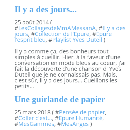
Il y a des jours...
25 août 2014 (
#
LesCollagesdeMmAMessanA
, #
Il y a des
jours
, #
Collection de l'Epure
, #
Epure
l'esprit bleu
, #
Playlist Yves Duteil
)
Il y a comme ça, des bonheurs tout
simples à cueillir. Hier, à la faveur d'une
conversation en mode bleus au coeur, j'ai
fait la découverte d'une chanson d' Yves
Duteil que je ne connaissais pas. Mais,
c'est sûr, il y a des jours... Cueillons les
petits...
Une guirlande de papier
25 mars 2018 ( #
Pensée de papier
,
#
Coller c'est...
, #
Epure Humanité
,
#
MesGammes
, #
MesAnges
)