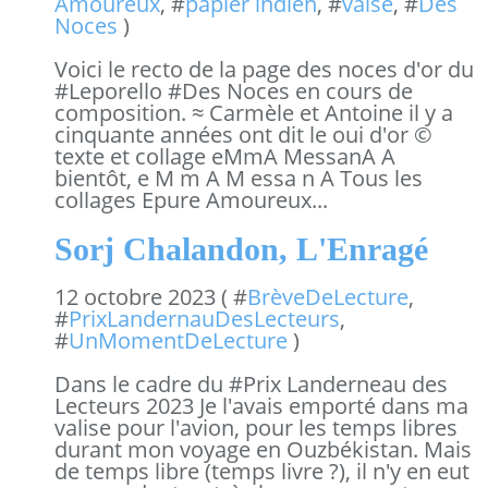
Amoureux
, #
papier indien
, #
valse
, #
Des
Noces
)
Voici le recto de la page des noces d'or du
#Leporello #Des Noces en cours de
composition. ≈ Carmèle et Antoine il y a
cinquante années ont dit le oui d'or ©
texte et collage eMmA MessanA A
bientôt, e M m A M essa n A Tous les
collages Epure Amoureux...
Sorj Chalandon, L'Enragé
12 octobre 2023 ( #
BrèveDeLecture
,
#
PrixLandernauDesLecteurs
,
#
UnMomentDeLecture
)
Dans le cadre du #Prix Landerneau des
Lecteurs 2023 Je l'avais emporté dans ma
valise pour l'avion, pour les temps libres
durant mon voyage en Ouzbékistan. Mais
de temps libre (temps livre ?), il n'y en eut