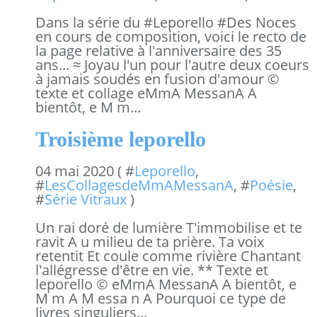
Dans la série du #Leporello #Des Noces
en cours de composition, voici le recto de
la page relative à l'anniversaire des 35
ans... ≈ Joyau l'un pour l'autre deux coeurs
à jamais soudés en fusion d'amour ©
texte et collage eMmA MessanA A
bientôt, e M m...
Troisième leporello
04 mai 2020 ( #
Leporello
,
#
LesCollagesdeMmAMessanA
, #
Poésie
,
#
Série Vitraux
)
Un rai doré de lumière T'immobilise et te
ravit A u milieu de ta prière. Ta voix
retentit Et coule comme rivière Chantant
l'allégresse d'être en vie. ** Texte et
leporello © eMmA MessanA A bientôt, e
M m A M essa n A Pourquoi ce type de
livres singuliers...