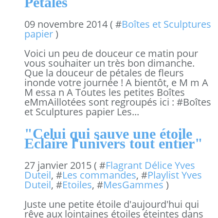
Pétales
09 novembre 2014 ( #
Boîtes et Sculptures
papier
)
Voici un peu de douceur ce matin pour
vous souhaiter un très bon dimanche.
Que la douceur de pétales de fleurs
inonde votre journée ! A bientôt, e M m A
M essa n A Toutes les petites Boîtes
eMmAillotées sont regroupés ici : #Boîtes
et Sculptures papier Les...
"Celui qui sauve une étoile
Eclaire l'univers tout entier"
27 janvier 2015 ( #
Flagrant Délice Yves
Duteil
, #
Les commandes
, #
Playlist Yves
Duteil
, #
Etoiles
, #
MesGammes
)
Juste une petite étoile d'aujourd'hui qui
rêve aux lointaines étoiles éteintes dans