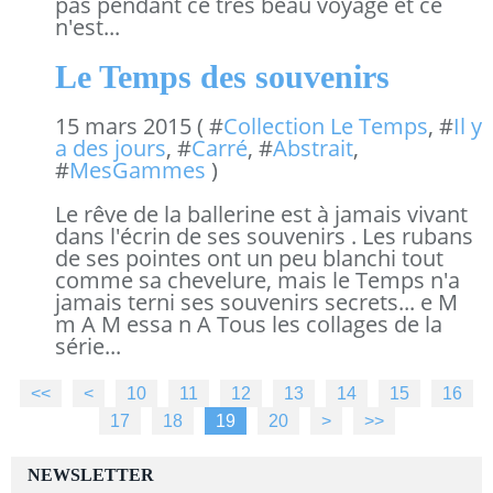
pas pendant ce très beau voyage et ce
n'est...
Le Temps des souvenirs
15 mars 2015 ( #
Collection Le Temps
, #
Il y
a des jours
, #
Carré
, #
Abstrait
,
#
MesGammes
)
Le rêve de la ballerine est à jamais vivant
dans l'écrin de ses souvenirs . Les rubans
de ses pointes ont un peu blanchi tout
comme sa chevelure, mais le Temps n'a
jamais terni ses souvenirs secrets... e M
m A M essa n A Tous les collages de la
série...
<<
<
10
11
12
13
14
15
16
17
18
19
20
30
40
50
60
70
80
90
100
>
>>
NEWSLETTER