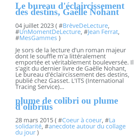
Le bureau d'éclaircissement
des destins, Gaëlle Nohant
04 juillet 2023 ( #
BrèveDeLecture
,
#
UnMomentDeLecture
, #
Jean Ferrat
,
#
MesGammes
)
Je sors de la lecture d'un roman majeur
dont le souffle m'a littéralement
emportée et véritablement bouleversée. Il
s'agit du dernier livre de Gaëlle Nohant,
Le bureau d'éclaircissement des destins,
publié chez Gasset. L'ITS (International
Tracing Service)...
plume de colibri ou plume
d'olibrius
28 mars 2015 ( #
Coeur à coeur
, #
La
solidarité
, #
anecdote autour du collage
du jour
)