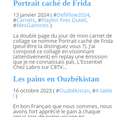
Portrait caché de Frida
13 janvier 2024 ( #
DefiFlow2024
,
#
Carnets
, #
Playlist Yves Duteil
,
#
MesGammes
)
La double page du jour de mon carnet de
collage se nomme Portrait caché de Frida
(peut-être la distinguez vous ?). J'ai
composé ce collage en visionnant
(attentivement) en replay une émission
que je ne connaissais pas, L'Essentiel
Chez Labro sur C8TV...
Les pains en Ouzbékistan
16 octobre 2023 ( #
Ouzbékistan
, #
A table
!
)
En bon Français que nous sommes, nous
avons fort apprécié le pain à chaque
repas lors de notre voyage en