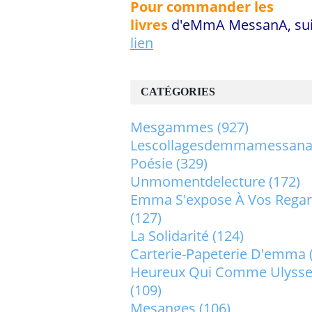
Pour commander les
livres
d'eMmA MessanA, sui
lien
CATÉGORIES
Mesgammes
(927)
Lescollagesdemmamessan
Poésie
(329)
Unmomentdelecture
(172)
Emma S'expose À Vos Rega
(127)
La Solidarité
(124)
Carterie-Papeterie D'emma
Heureux Qui Comme Ulysse.
(109)
Mesanges
(106)