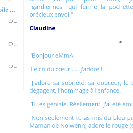
"gardiennes" qui ferme la pochette
Le calendrier de l'Avent, L'Etoile de Grand-mère
précieux envoi."
…
Claudine
≈
…
"
Bonjour eMmA,
…
Le cri du cœur ..... j'adore !
J'adore sa sobriété, sa douceur, le 
dégagent, l'hommage à l’enfance.
Tu es géniale. Réellement, j'ai été ém
Non seulement tu as mis du bleu pour
Maman de Nolwenn) adore le rouge (et