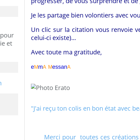
progresser, de vous surprendre et de 
Je les partage bien volontiers avec vou
Un clic sur la citation vous renvoie v
 pour
celui-ci existe)...
ie et
Avec toute ma gratitude,
e
m
essa
n
M
A
M
A
"J'ai reçu ton colis en bon état avec
Merci pour toutes ces créations