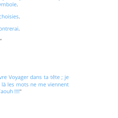
 symbole
.
choisies
.
montrerai
.
."
vre Voyager dans ta tête ; je
t là les mots ne me viennent
aouh !!!!
"