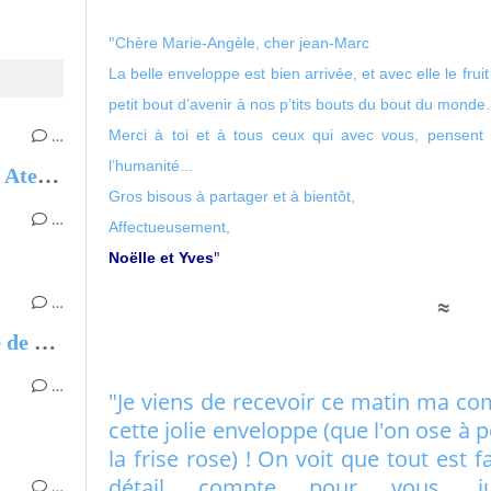
"
Chère Marie-Angèle, cher jean-Marc
La belle enveloppe est bien arrivée, et avec elle le fruit
petit bout d’avenir à nos p’tits bouts du bout du monde.
…
Merci à toi et à tous ceux qui avec vous, pensent
l’humanité...
Expos - Parcours - Dédicaces - Ateliers
Gros bisous à partager et à bientôt,
…
Affectueusement,
"
Noëlle et Yves
…
≈
Enquête à Cittanova, Province de Reggio de Calabre
…
"Je viens de recevoir ce matin ma co
cette jolie enveloppe (que l'on ose à 
la frise rose) ! On voit que tout est 
détail compte pour vous, jus
…