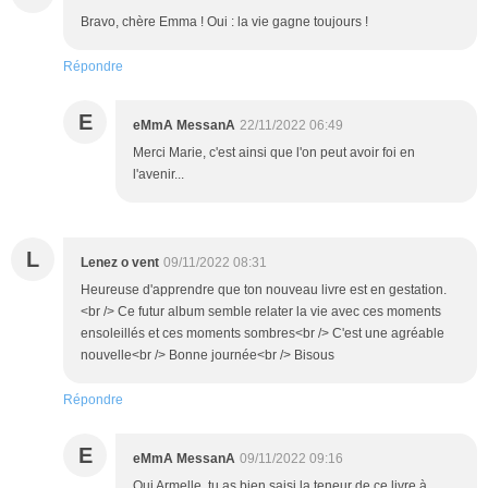
Bravo, chère Emma ! Oui : la vie gagne toujours !
Répondre
E
eMmA MessanA
22/11/2022 06:49
Merci Marie, c'est ainsi que l'on peut avoir foi en
l'avenir...
L
Lenez o vent
09/11/2022 08:31
Heureuse d'apprendre que ton nouveau livre est en gestation.
<br /> Ce futur album semble relater la vie avec ces moments
ensoleillés et ces moments sombres<br /> C'est une agréable
nouvelle<br /> Bonne journée<br /> Bisous
Répondre
E
eMmA MessanA
09/11/2022 09:16
Oui Armelle, tu as bien saisi la teneur de ce livre à