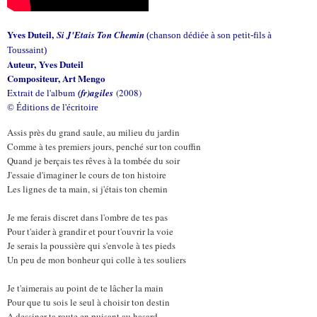
Yves Duteil,
Si J'Etais Ton Chemin
(chanson dédiée à son petit-fils à
Toussaint)
Auteur, Yves Duteil
Compositeur, Art Mengo
Extrait de l'album
(fr)agiles
(2008)
© Éditions de l'écritoire
Assis près du grand saule, au milieu du jardin
Comme à tes premiers jours, penché sur ton couffin
Quand je berçais tes rêves à la tombée du soir
J'essaie d'imaginer le cours de ton histoire
Les lignes de ta main, si j'étais ton chemin
Je me ferais discret dans l'ombre de tes pas
Pour t'aider à grandir et pour t'ouvrir la voie
Je serais la poussière qui s'envole à tes pieds
Un peu de mon bonheur qui colle à tes souliers
Je t'aimerais au point de te lâcher la main
Pour que tu sois le seul à choisir ton destin
A dessiner ta route en puisant au hasard