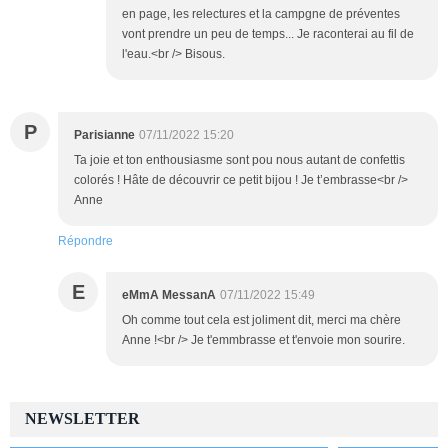
en page, les relectures et la campgne de préventes
vont prendre un peu de temps... Je raconterai au fil de
l'eau.<br /> Bisous.
P
Parisianne
07/11/2022 15:20
Ta joie et ton enthousiasme sont pou nous autant de confettis
colorés ! Hâte de découvrir ce petit bijou ! Je t’embrasse<br />
Anne
Répondre
E
eMmA MessanA
07/11/2022 15:49
Oh comme tout cela est joliment dit, merci ma chère
Anne !<br /> Je t'emmbrasse et t'envoie mon sourire.
NEWSLETTER