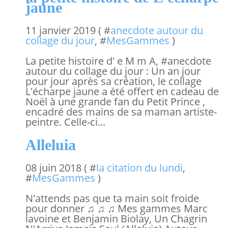
jaune
11 janvier 2019 ( #
anecdote autour du
collage du jour
, #
MesGammes
)
La petite histoire d' e M m A, #anecdote
autour du collage du jour : Un an jour
pour jour après sa création, le collage
L'écharpe jaune a été offert en cadeau de
Noël à une grande fan du Petit Prince ,
encadré des mains de sa maman artiste-
peintre. Celle-ci...
Alleluia
08 juin 2018 ( #
la citation du lundi
,
#
MesGammes
)
N'attends pas que ta main soit froide
pour donner ♫ ♫ ♫ Mes gammes Marc
lavoine et Benjamin Biolay, Un Chagrin