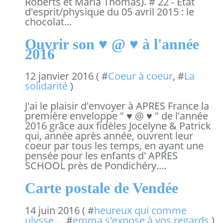
Roberts et Maria Thomas). # 22 - Etat
d'esprit/physique du 05 avril 2015 : le
chocolat...
Ouvrir son ♥ @ ♥ à l'année
2016
12 janvier 2016 ( #
Coeur à coeur
, #
La
solidarité
)
J'ai le plaisir d'envoyer à APRES France la
première enveloppe " ♥ @ ♥ " de l'année
2016 grâce aux fidèles Jocelyne & Patrick
qui, année après année, ouvrent leur
coeur par tous les temps, en ayant une
pensée pour les enfants d' APRES
SCHOOL près de Pondichéry....
Carte postale de Vendée
14 juin 2016 ( #
heureux qui comme
ulysse...
, #
emma s'expose à vos regards
)