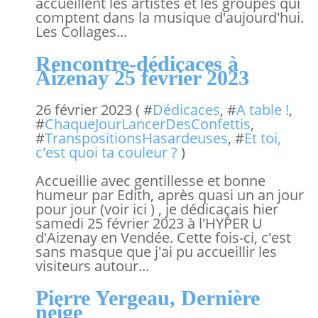
accueillent les artistes et les groupes qui
comptent dans la musique d'aujourd'hui.
Les Collages...
Rencontre-dédicaces à
Aizenay 25 février 2023
26 février 2023 ( #
Dédicaces
, #
A table !
,
#
ChaqueJourLancerDesConfettis
,
#
TranspositionsHasardeuses
, #
Et toi,
c'est quoi ta couleur ?
)
Accueillie avec gentillesse et bonne
humeur par Edith, après quasi un an jour
pour jour (voir ici ) , je dédicaçais hier
samedi 25 février 2023 à l'HYPER U
d'Aizenay en Vendée. Cette fois-ci, c'est
sans masque que j'ai pu accueillir les
visiteurs autour...
Pierre Yergeau, Dernière
neige