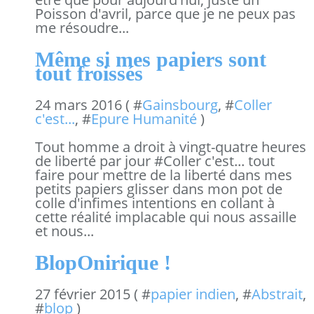
Poisson d'avril, parce que je ne peux pas
me résoudre...
Même si mes papiers sont
tout froissés
24 mars 2016 ( #
Gainsbourg
, #
Coller
c'est...
, #
Epure Humanité
)
Tout homme a droit à vingt-quatre heures
de liberté par jour #Coller c'est... tout
faire pour mettre de la liberté dans mes
petits papiers glisser dans mon pot de
colle d'infimes intentions en collant à
cette réalité implacable qui nous assaille
et nous...
BlopOnirique !
27 février 2015 ( #
papier indien
, #
Abstrait
,
#
blop
)