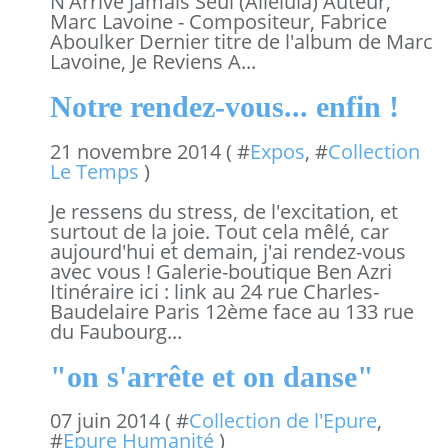
N'Arrive Jamais Seul (Alleluia) Auteur,
Marc Lavoine - Compositeur, Fabrice
Aboulker Dernier titre de l'album de Marc
Lavoine, Je Reviens A...
Notre rendez-vous... enfin !
21 novembre 2014 ( #
Expos
, #
Collection
Le Temps
)
Je ressens du stress, de l'excitation, et
surtout de la joie. Tout cela mêlé, car
aujourd'hui et demain, j'ai rendez-vous
avec vous ! Galerie-boutique Ben Azri
Itinéraire ici : link au 24 rue Charles-
Baudelaire Paris 12ème face au 133 rue
du Faubourg...
"on s'arrête et on danse"
07 juin 2014 ( #
Collection de l'Epure
,
#
Epure Humanité
)