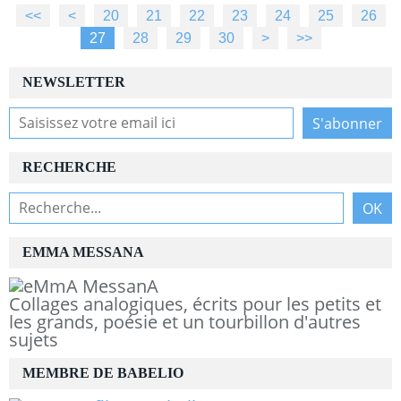
<<
<
10
20
21
22
23
24
25
26
27
28
29
30
40
50
60
70
80
90
100
>
>>
NEWSLETTER
RECHERCHE
EMMA MESSANA
Collages analogiques, écrits pour les petits et
les grands, poésie et un tourbillon d'autres
sujets
MEMBRE DE BABELIO