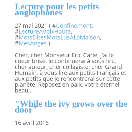
Lecture pour les petits
anglophones
27 mai 2021 ( #
Confinement
,
#
LectureAVoixHaute
,
#
MotsDitesMotsLusALaMaison
,
#
MesAnges
)
Cher, cher Monsieur Eric Carle, j'ai le
coeur brisé. Je continuerai à vous lire,
cher auteur, cher collagiste, cher Grand
Humain, à vous lire aux petits Français et
aux petits que je rencontrerai sur cette
planète. Reposez en paix, votre éternel
beau...
"While the ivy grows over the
door"
16 avril 2016