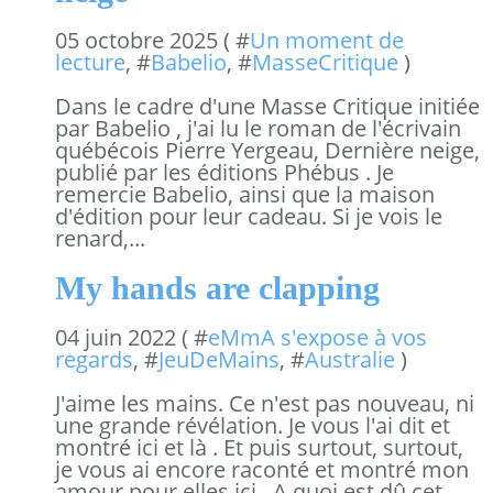
05 octobre 2025 ( #
Un moment de
lecture
, #
Babelio
, #
MasseCritique
)
Dans le cadre d'une Masse Critique initiée
par Babelio , j'ai lu le roman de l'écrivain
québécois Pierre Yergeau, Dernière neige,
publié par les éditions Phébus . Je
remercie Babelio, ainsi que la maison
d'édition pour leur cadeau. Si je vois le
renard,...
My hands are clapping
04 juin 2022 ( #
eMmA s'expose à vos
regards
, #
JeuDeMains
, #
Australie
)
J'aime les mains. Ce n'est pas nouveau, ni
une grande révélation. Je vous l'ai dit et
montré ici et là . Et puis surtout, surtout,
je vous ai encore raconté et montré mon
amour pour elles ici . A quoi est dû cet