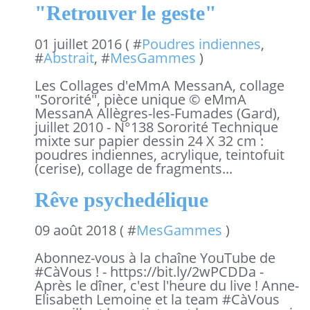
"Retrouver le geste"
01 juillet 2016 ( #
Poudres indiennes
,
#
Abstrait
, #
MesGammes
)
Les Collages d'eMmA MessanA, collage
"Sororité", pièce unique © eMmA
MessanA Allègres-les-Fumades (Gard),
juillet 2010 - N°138 Sororité Technique
mixte sur papier dessin 24 X 32 cm :
poudres indiennes, acrylique, teintofuit
(cerise), collage de fragments...
Rêve psychedélique
09 août 2018 ( #
MesGammes
)
Abonnez-vous à la chaîne YouTube de
#CàVous ! - https://bit.ly/2wPCDDa -
Après le dîner, c'est l'heure du live ! Anne-
Elisabeth Lemoine et la team #CàVous